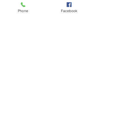
Bigode chinês | Rugas periorais
Firmamento da pele
Phone
Facebook
CIRURGIA A LASER
Lesões superficiais | Queratoses
Acrocórdons