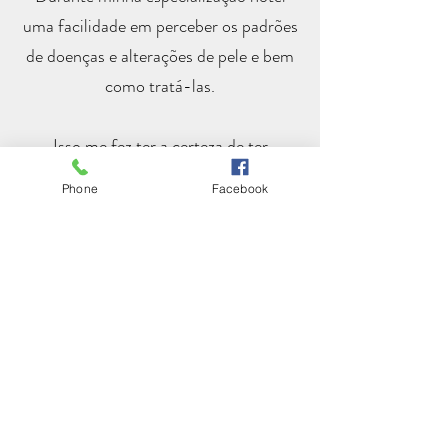
uma facilidade em perceber os padrões
de doenças e alterações de pele e bem
como tratá-las.
Isso me fez ter a certeza de ter
escolhido o caminho certo.
Phone
Facebook
Além disso, poder fazer parte da
recuperação de auto estima e do
processo de saúde dos meus pacientes
(muitos se tornam amigos) virou o meu
propósito.
CRM-PR 34055 RQE 29448