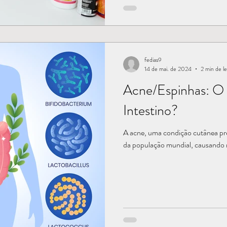
fedias9
14 de mai. de 2024
2 min de le
Acne/Espinhas: O 
Intestino?
A acne, uma condição cutânea pre
da população mundial, causando n